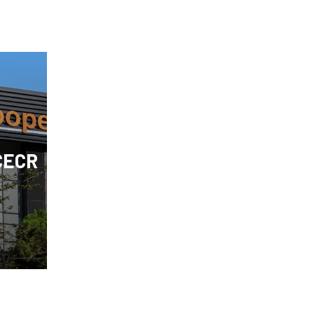
CECR
a
ntes
tores
iven
ar e