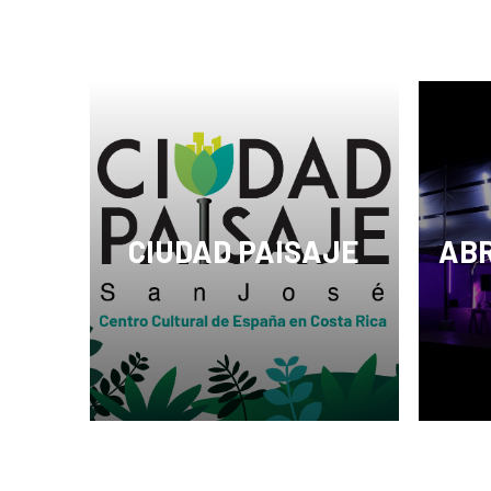
CIUDAD PAISAJE
AB
San José Ciudad Paisaje es un
Este 
proyecto del Centro Cultural de
consol
España en San José, con
coope
dirección artística a cargo de
socio 
su actual director Ricardo
cultur
Ramón Jarne y la crítica y
curadora española Blanca de la
Torre que pretende hacer de la
capital costarricense la