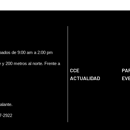
enriquecerse mutuament
ábados de 9:00 am a 2:00 pm
e y 200 metros al norte. Frente a
CCE
PA
ACTUALIDAD
EV
alante.
57-2922