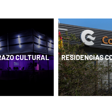
RAZO CULTURAL
RESIDENCIAS C
proyecto viene a
Residencias CCE es un
idar la imagen de la
proyecto que promueve l
ración española como
producción de artistas
estratégico del sector
costarricenses de difere
al costarricense.
disciplinas, así como la
vinculación con otros ac
culturales durante la
producción, cuando conv
juntos y pueden interactu