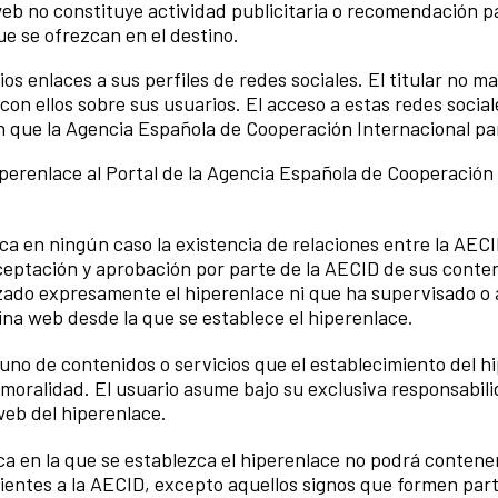
eb no constituye actividad publicitaria o recomendación para
ue se ofrezcan en el destino.
ios enlaces a sus perfiles de redes sociales. El titular no 
n ellos sobre sus usuarios. El acceso a estas redes sociales
in que la Agencia Española de Cooperación Internacional par
erenlace al Portal de la Agencia Española de Cooperación I
ca en ningún caso la existencia de relaciones entre la AECID
aceptación y aprobación por parte de la AECID de sus conten
zado expresamente el hiperenlace ni que ha supervisado o 
gina web desde la que se establece el hiperenlace.
no de contenidos o servicios que el establecimiento del h
 o moralidad. El usuario asume bajo su exclusiva responsabi
web del hiperenlace.
ca en la que se establezca el hiperenlace no podrá conten
cientes a la AECID, excepto aquellos signos que formen par