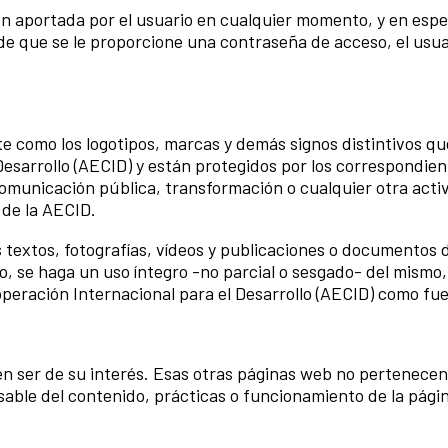
n aportada por el usuario en cualquier momento, y en espec
so de que se le proporcione una contraseña de acceso, el usu
nte como los logotipos, marcas y demás signos distintivos q
esarrollo (AECID) y están protegidos por los correspondien
 comunicación pública, transformación o cualquier otra acti
 de la AECID.
os textos, fotografías, vídeos y publicaciones o documentos 
o, se haga un uso íntegro -no parcial o sesgado- del mismo,
eración Internacional para el Desarrollo (AECID) como fue
 ser de su interés. Esas otras páginas web no pertenecen al
sable del contenido, prácticas o funcionamiento de la pági