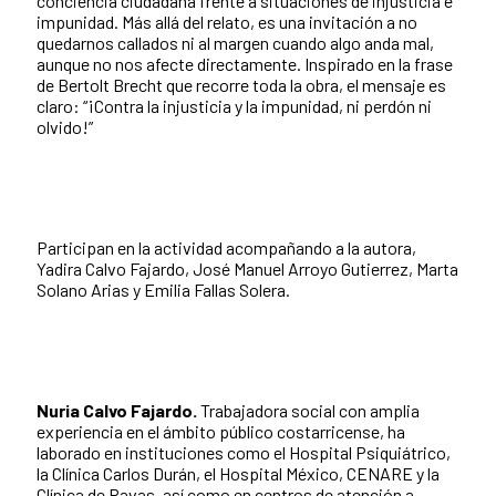
conciencia ciudadana frente a situaciones de injusticia e
impunidad. Más allá del relato, es una invitación a no
quedarnos callados ni al margen cuando algo anda mal,
aunque no nos afecte directamente. Inspirado en la frase
de Bertolt Brecht que recorre toda la obra, el mensaje es
claro: “¡Contra la injusticia y la impunidad, ni perdón ni
olvido!”
Participan en la actividad acompañando a la autora,
Yadira Calvo Fajardo, José Manuel Arroyo Gutierrez, Marta
Solano Arias y Emilia Fallas Solera.
Nuria Calvo Fajardo.
Trabajadora social con amplia
experiencia en el ámbito público costarricense, ha
laborado en instituciones como el Hospital Psiquiátrico,
la Clínica Carlos Durán, el Hospital México, CENARE y la
Clínica de Pavas, así como en centros de atención a