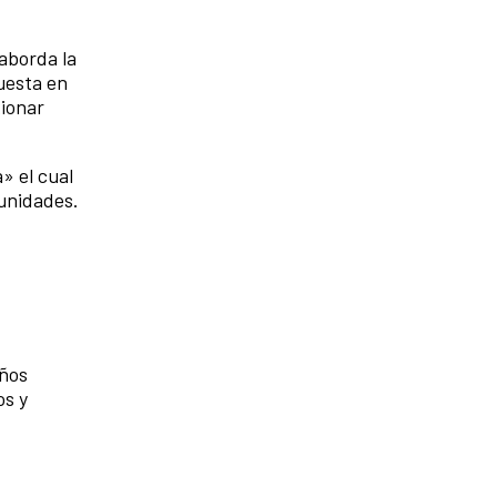
aborda la
uesta en
xionar
» el cual
munidades.
iños
os y