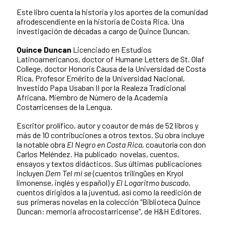
Este libro cuenta la historia y los aportes de la comunidad
afrodescendiente en la historia de Costa Rica. Una
investigación de décadas a cargo de Quince Duncan.
Quince Duncan
Licenciado en Estudios
Latinoamericanos, doctor of Humane Letters de St. Olaf
College, doctor Honoris Causa de la Universidad de Costa
Rica, Profesor Emérito de la Universidad Nacional,
Investido Papa Usaban II por la Realeza Tradicional
Africana, Miembro de Número de la Academia
Costarricenses de la Lengua.
Escritor prolífico, autor y coautor de más de 52 libros y
más de 10 contribuciones a otros textos. Su obra incluye
la notable obra
El Negro en Costa Rica
, coautoría con don
Carlos Meléndez. Ha publicado novelas, cuentos,
ensayos y textos didácticos. Sus últimas publicaciones
incluyen
Dem Tel mi se
(cuentos trilingües en Kryol
limonense, inglés y español) y
El Logaritmo buscado
,
cuentos dirigidos a la juventud, así como la reedición de
sus primeras novelas en la colección "Biblioteca Quince
Duncan: memoria afrocostarricense", de H&H Editores.