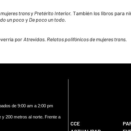
e mujeres trans
y
Pretérito Interior.
También los libros para n
odo un poco
y
De poco un todo
.
everría por
Atrevidas. Relatos polifónicos de mujeres trans.
ábados de 9:00 am a 2:00 pm
e y 200 metros al norte. Frente a
CCE
PA