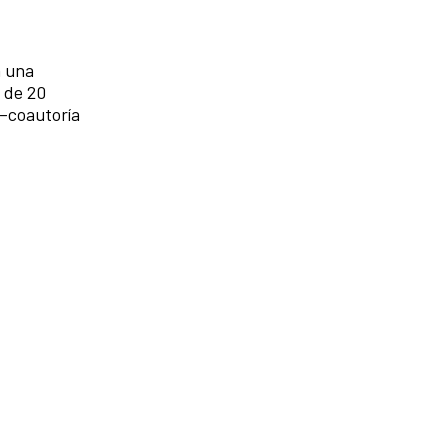
n una
 de 20
–coautoría