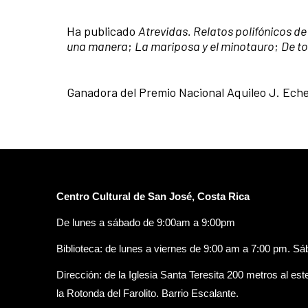
Ha publicado
Atrevidas. Relatos polifónicos d
una manera
;
La mariposa y el minotauro
;
De t
Ganadora del Premio Nacional Aquileo J. Ech
Centro Cultural de San José, Costa Rica
De lunes a sábado de 9:00am a 9:00pm
Biblioteca: de lunes a viernes de 9:00 am a 7:00 pm. S
Dirección: de la Iglesia Santa Teresita 200 metros al est
la Rotonda del Farolito. Barrio Escalante.