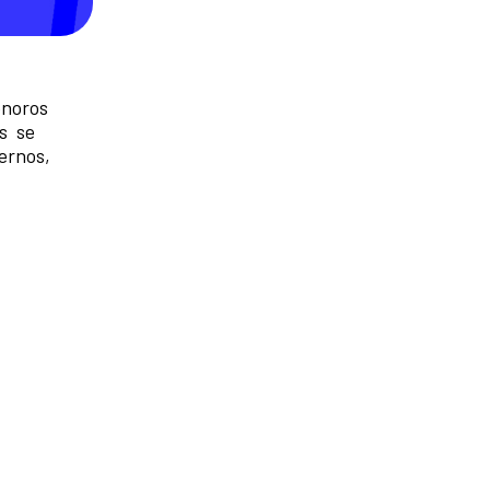
onoros
as se
ernos,