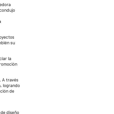
cedora
 condujo
a
oyectos
mbién su
iar la
promoción
. A través
n, logrando
ación de
 de diseño