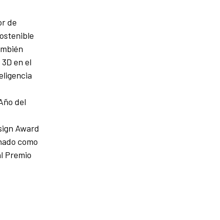
or de
ostenible
mbién
 3D en el
eligencia
Año del
esign Award
onado como
al Premio