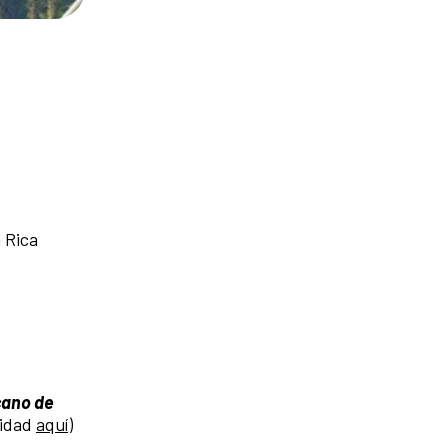
 Rica
cano de
vidad
aquí
)