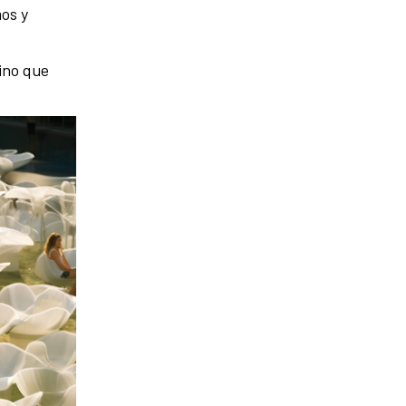
os y
sino que