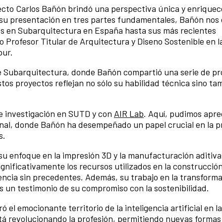
tecto Carlos Bañón brindó una perspectiva única y enrique
o su presentación en tres partes fundamentales, Bañón nos
es en Subarquitectura en España hasta sus más recientes
Profesor Titular de Arquitectura y Diseno Sostenible en l
pur.
e Subarquitectura, donde Bañón compartió una serie de pr
os proyectos reflejan no sólo su habilidad técnica sino ta
de investigación en SUTD y con
AIR Lab
. Aquí, pudimos aprec
onal, donde Bañón ha desempeñado un papel crucial en la 
s.
u enfoque en la impresión 3D y la manufacturación aditiva
gnificativamente los recursos utilizados en la construcció
encia sin precedentes. Además, su trabajo en la transform
es un testimonio de su compromiso con la sostenibilidad.
 el emocionante territorio de la inteligencia artificial en la
tá revolucionando la profesión, permitiendo nuevas formas