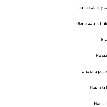
En un abrir y c
Gloria patri et fi
Gra
No es
Una cita posp
Hasta la 
Memoria