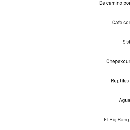
De camino por
Café co
Sís
Chepexcur
Reptiles
Agua
El Big Bang