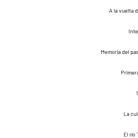
A la vuelta
Int
Memoria del pa
Primera
La cui
El río