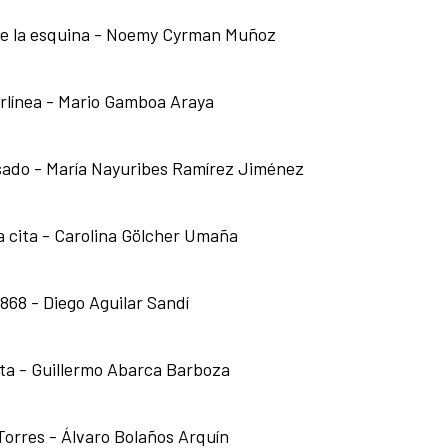
 de la esquina - Noemy Cyrman Muñoz
erlínea - Mario Gamboa Araya
sado - María Nayuribes Ramírez Jiménez
 cita - Carolina Gölcher Umaña
1868 - Diego Aguilar Sandí
ta - Guillermo Abarca Barboza
 Torres - Álvaro Bolaños Arquín