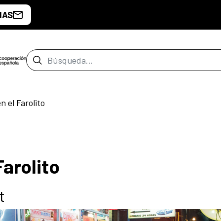
IAS
Barra de búsqueda
n el Farolito
Farolito
t