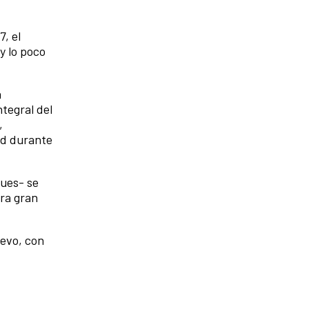
, el
y lo poco
a
ntegral del
,
ad durante
ques- se
ara gran
uevo, con