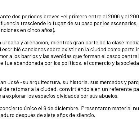
nte dos periodos breves -el primero entre el 2006 y el 2007
nfluencia trasciende lo fugaz de su paso por los escenarios, 
nciones en cinco años).
urbana y alienación, mientras gran parte de la clase medi
 escribió canciones sobre existir en la ciudad como parte i
mor a los barrios y las avenidas que forman el casco central
e fue abandonada por los políticos, el comercio y la socied
 San José -su arquitectura, su historia, sus mercados y par
l de retomar a la ciudad, convirtiéndola en un referente p
s a explorar los espacios olvidados por sus abuelos.
n concierto único el 8 de diciembre. Presentaron material n
aduro después de siete años de silencio.