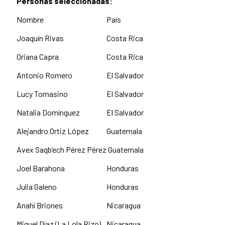
Personas seleccionadas:
Nombre
País
Joaquín Rivas
Costa Rica
Oriana Capra
Costa Rica
Antonio Romero
El Salvador
Lucy Tomasino
El Salvador
Natalia Domínguez
El Salvador
Alejandro Ortiz López
Guatemala
Avex Saqb’ech Pérez Pérez
Guatemala
Joel Barahona
Honduras
Julia Galeno
Honduras
Anahí Briones
Nicaragua
Miguel Díaz (La Lola Rizo)
Nicaragua