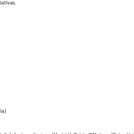
tativas.
ña)