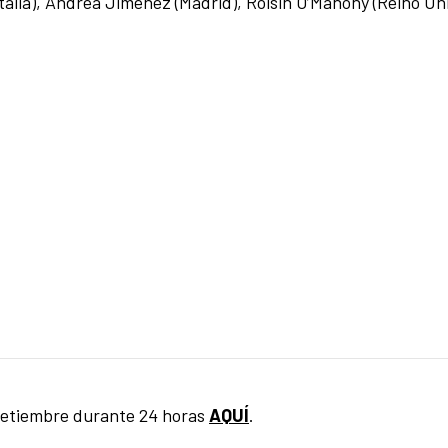
talia), Andrea Jiménez (Madrid), Roisin O’Mahony (Reino Un
 setiembre durante 24 horas
AQUÍ
.