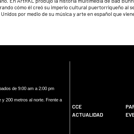
ano. En ArtRKL produjo la historia multimedia de Bad Bunn
rando cómo él creó su imperio cultural puertorriqueño al s
 Unidos por medio de su música y arte en español que viene
ábados de 9:00 am a 2:00 pm
e y 200 metros al norte. Frente a
CCE
PA
ACTUALIDAD
EV