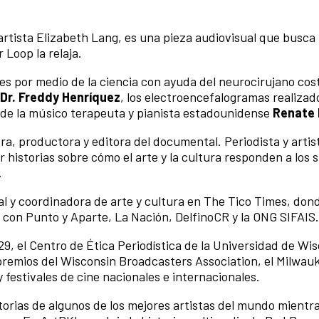
artista Elizabeth Lang, es una pieza audiovisual que busc
Loop la relaja.
s por medio de la ciencia con ayuda del neurocirujano cos
Dr. Freddy Henríquez
, los electroencefalogramas realizado
is de la músico terapeuta y pianista estadounidense
Renate 
ora, productora y editora del documental. Periodista y artis
 historias sobre cómo el arte y la cultura responden a los 
.
ial y coordinadora de arte y cultura en The Tico Times, do
 con Punto y Aparte, La Nación, DelfinoCR y la ONG SIFAIS.
, el Centro de Ética Periodística de la Universidad de Wi
remios del Wisconsin Broadcasters Association, el Milwau
 festivales de cine nacionales e internacionales.
orias de algunos de los mejores artistas del mundo mientr