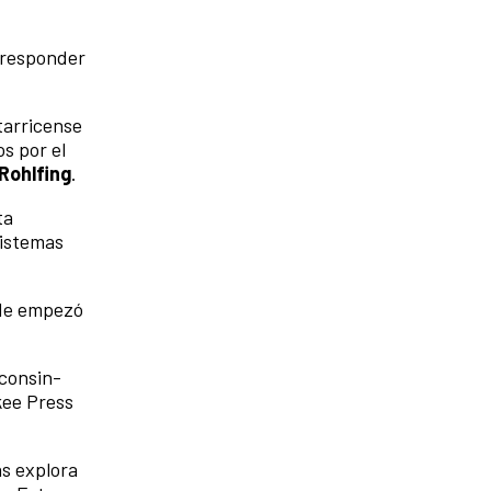
a responder
tarricense
s por el
Rohlfing
.
ta
sistemas
nde empezó
sconsin-
kee Press
as explora