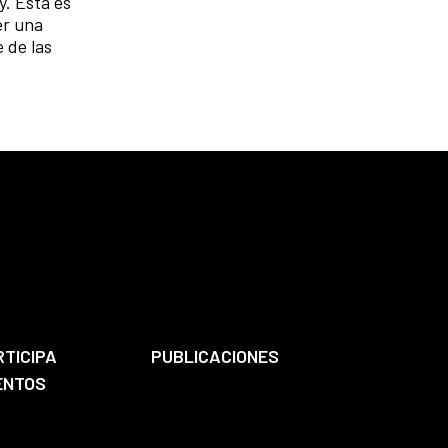
y. Esta es
er una
 de las
RTICIPA
PUBLICACIONES
ENTOS