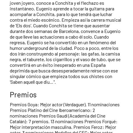
joven joyero, conoce a Conchita y el flechazo es
instantáneo. Eugenio aprende a tocar la guitarra para
acompañar a Conchita, para lo que tendrá que luchar
contra el miedo escénico. Empieza así la carrera musical
de ‘Els dos’. Cuando Conchita se tiene que ausentar
durante dos semanas de Barcelona, convence a Eugenio
de que lleve las actuaciones a cabo él solo. Cuando
regresa, Eugenio se ha convertido en un fenómeno del
humor underground de la ciudad. Poco a poco, entre los
dos irán construyendo al personaje: las gafas, la camisa
negra, el taburete, los cigarrillos y el vaso de tubo, que se
convertirá en un éxito inesperado en una España
deprimida que busca desesperadamente reírse con ese
singular cómico que empieza todos sus chistes con
‘Saben aquell que diu…".
Premios
Premios Goya: Mejor actor (Verdaguer). 11 nominaciones
Premios Platino del Cine Iberoamericano: 2
nominaciones Premios Gaudí (Academia del Cine
Catalán): 7 premios. 13 nominaciones Premios Forqué:
Mejor interpretación masculina. Premios Feroz: Mejor
actor. 3 nominaciones Medallas del CEC: Mejor actor