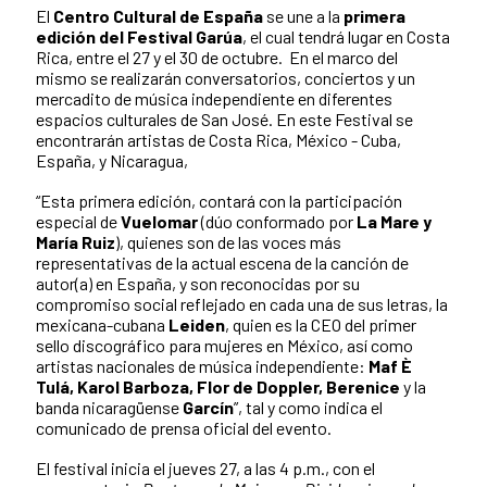
El
Centro Cultural de España
se une a la
primera
edición del Festival Garúa
, el cual tendrá lugar en Costa
Rica, entre el 27 y el 30 de octubre. En el marco del
mismo se realizarán conversatorios, conciertos y un
mercadito de música independiente en diferentes
espacios culturales de San José. En este Festival se
encontrarán artistas de Costa Rica, México - Cuba,
España, y Nicaragua,
“Esta primera edición, contará con la participación
especial de
Vuelomar
(dúo conformado por
La Mare y
María Ruiz
), quienes son de las voces más
representativas de la actual escena de la canción de
autor(a) en España, y son reconocidas por su
compromiso social reflejado en cada una de sus letras, la
mexicana-cubana
Leiden
, quien es la CEO del primer
sello discográfico para mujeres en México, así como
artistas nacionales de música independiente:
Maf È
Tulá, Karol Barboza, Flor de Doppler, Berenice
y la
banda nicaragüense
Garcín
”, tal y como indica el
comunicado de prensa oficial del evento.
El festival inicia el jueves 27, a las 4 p.m., con el