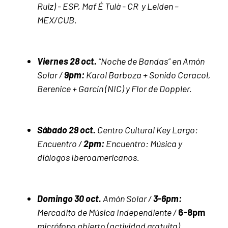
Ruiz) - ESP, Maf É Tulà - CR y Leiden –
MEX/CUB.
Viernes 28 oct.
“Noche de Bandas” en Amón
Solar /
9pm:
Karol Barboza + Sonido Caracol,
Berenice + Garcín (NIC) y Flor de Doppler.
Sábado 29 oct.
Centro Cultural Key Largo:
Encuentro /
2pm:
Encuentro: Música y
diálogos Iberoamericanos.
Domingo 30 oct.
Amón Solar /
3-6pm:
Mercadito de Música Independiente /
6-8pm
micrófono abierto (actividad gratuita).