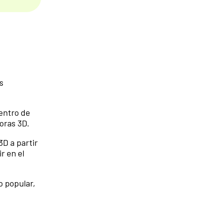
s
dentro de
oras 3D.
3D a partir
r en el
o popular,