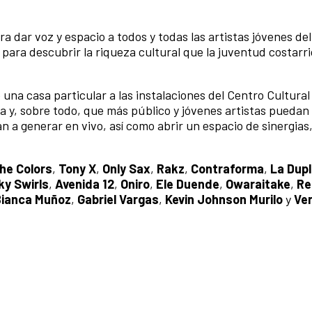
ra dar voz y espacio a todos y todas las artistas jóvenes del
para descubrir la riqueza cultural que la juventud costarr
 una casa particular a las instalaciones del Centro Cultural
iva y, sobre todo, que más público y jóvenes artistas pueda
an a generar en vivo, así como abrir un espacio de sinergias
he Colors
,
Tony X
,
Only Sax
,
Rakz
,
Contraforma
,
La Dup
y Swirls
,
Avenida 12
,
Oniro
,
Ele Duende
,
Owaraitake
,
Re
Bianca Muñoz
,
Gabriel Vargas
,
Kevin Johnson Murilo
y
Ve