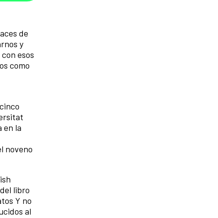
paces de
arnos y
r con esos
tos como
s
icinco
ersitat
 en la
el noveno
ish
del libro
atos Y no
ucidos al