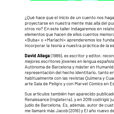
¿Qué hace que el inicio de un cuento nos haga
proyectarse en nuestra mente más allá del pu
otros no? En este taller indagaremos en relat
elementos que hacen de ellos cuentos memorab
«Buba» o «Mariachi» aprenderemos los funda
incorporar la teoría a nuestra práctica de la e
David Aliaga
(1989), es escritor y editor, reco
mejores escritores jóvenes en lengua española
Autònoma de Barcelona y máster en Humanidade
representación del hecho identitario, tanto e
habitualmente con las revistas Quimera y Cua
arte Sala de Peligro y con Marvel Cómics en E
Sus artículos también han aparecido publicad
Renaissance (Inglaterra), y en 2018 codirigió ju
judío de Barcelona. Es, además, autor de cuatr
me llamaré más Jacob (2016) y El año nuevo de