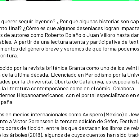
 querer seguir leyendo? ¿Por qué algunas historias son ca
nto final? ¿Cómo es que algunos desenlaces logran impact
os de autores como Roberto Bolaño o Juan Villoro hasta da
les. A partir de una lectura atenta y participativa de tex
mentos del género breve y veremos de qué forma podemo
scritura.
nocido por la revista británica Granta como uno de los veint
 de la última década. Licenciado en Periodismo por la Univ
s por la Universitat Oberta de Catalunya, es especialista
n la literatura contemporánea como en el cómic. Colabora
dernos Hispanoamericanos, con el portal especializado en 
spaña.
os en medios internacionales como Avispero (México) o Jew
nto a Víctor Sorenssen la tercera edición de Séfer, Festival 
o obras de ficción, entre las que destacan los libros de rel
 los árboles (2018), algunos de cuyos cuentos han sido trad