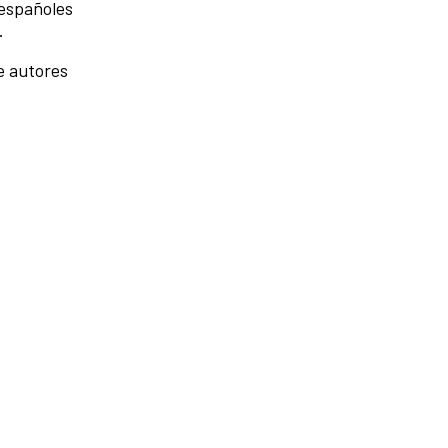
 españoles
.
de autores