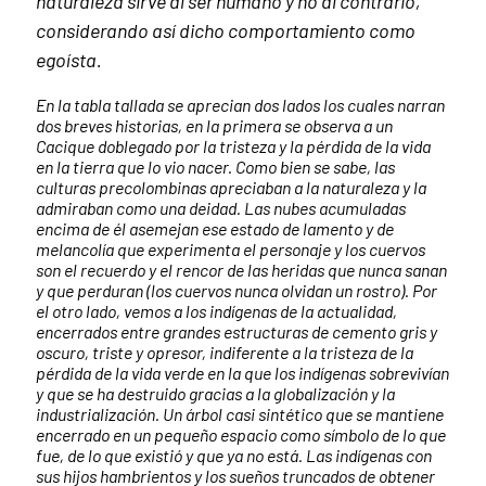
naturaleza sirve al ser humano y no al contrario,
considerando así dicho comportamiento como
egoísta.
En la tabla tallada se aprecian dos lados los cuales narran
dos breves historias, en la primera se observa a un
Cacique doblegado por la tristeza y la pérdida de la vida
en la tierra que lo vio nacer. Como bien se sabe, las
culturas precolombinas apreciaban a la naturaleza y la
admiraban como una deidad. Las nubes acumuladas
encima de él asemejan ese estado de lamento y de
melancolía que experimenta el personaje y los cuervos
son el recuerdo y el rencor de las heridas que nunca sanan
y que perduran (los cuervos nunca olvidan un rostro). Por
el otro lado, vemos a los indígenas de la actualidad,
encerrados entre grandes estructuras de cemento gris y
oscuro, triste y opresor, indiferente a la tristeza de la
pérdida de la vida verde en la que los indígenas sobrevivían
y que se ha destruido gracias a la globalización y la
industrialización. Un árbol casi sintético que se mantiene
encerrado en un pequeño espacio como símbolo de lo que
fue, de lo que existió y que ya no está. Las indígenas con
sus hijos hambrientos y los sueños truncados de obtener