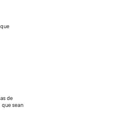
 que
eas de
, que sean