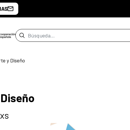
IAS
Barra de búsqueda
rte y Diseño
 Diseño
rxs