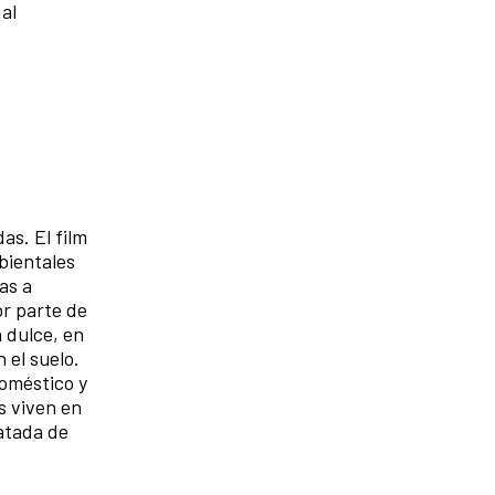
al
as. El film
bientales
as a
or parte de
 dulce, en
 el suelo.
oméstico y
s viven en
atada de