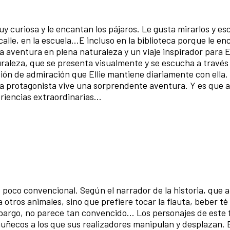
y curiosa y le encantan los pájaros. Le gusta mirarlos y es
alle, en la escuela...E incluso en la biblioteca porque le en
aventura en plena naturaleza y un viaje inspirador para El
uraleza, que se presenta visualmente y se escucha a través
ción de admiración que Ellie mantiene diariamente con ella.
, la protagonista vive una sorprendente aventura. Y es que 
iencias extraordinarias...
 poco convencional. Según el narrador de la historia, que a
a otros animales, sino que prefiere tocar la flauta, beber té 
mbargo, no parece tan convencido... Los personajes de este f
muñecos a los que sus realizadores manipulan y desplazan.