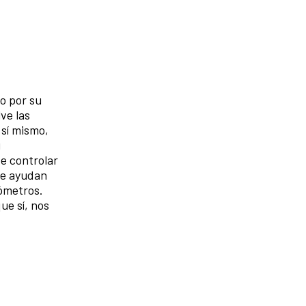
do por su
ve las
 sí mismo,
u
te controlar
se ayudan
lómetros.
ue sí, nos