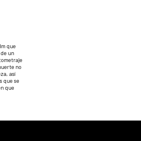
ilm que
 de un
rtometraje
muerte no
za, así
es que se
en que