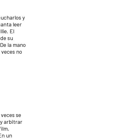
cucharlos y
canta leer
lie. El
 de su
 De la mano
a veces no
 veces se
y arbitrar
ilm,
 En un