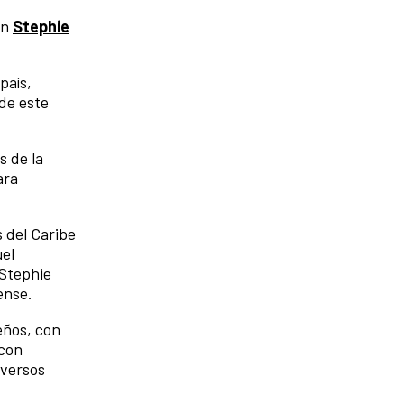
on
Stephie
país,
de este
s de la
ara
 del Caribe
uel
 Stephie
ense.
beños, con
 con
iversos