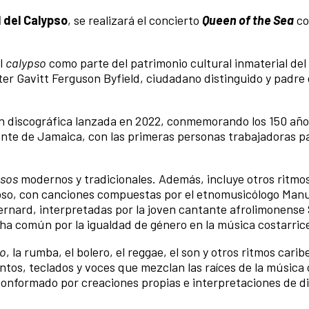
 del Calypso
, se realizará el concierto
Queen of the Sea
c
l
calypso
como parte del patrimonio cultural inmaterial del 
er Gavitt Ferguson Byfield, ciudadano distinguido y padre 
ón discográfica lanzada en 2022, conmemorando los 150 año
iente de Jamaica, con las primeras personas trabajadoras p
.
psos
modernos y tradicionales. Además, incluye otros ritmos
ypso, con canciones compuestas por el etnomusicólogo Man
ernard, interpretadas por la joven cantante afrolimonense
ucha común por la igualdad de género en la música costarric
so
, la rumba, el bolero, el reggae, el son y otros ritmos cari
entos, teclados y voces que mezclan las raíces de la música
onformado por creaciones propias e interpretaciones de d