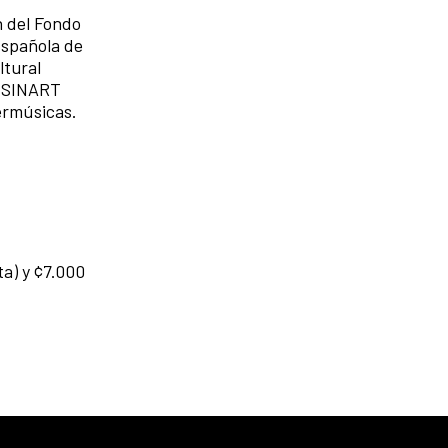
n del Fondo
Española de
ltural
, SINART
bermúsicas.
a) y ¢7.000