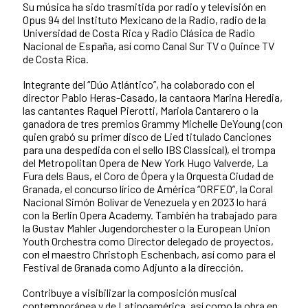
Su música ha sido trasmitida por radio y televisión en
Opus 94 del Instituto Mexicano de la Radio, radio de la
Universidad de Costa Rica y Radio Clásica de Radio
Nacional de España, así como Canal Sur TV o Quince TV
de Costa Rica.
Integrante del “Dúo Atlántico”, ha colaborado con el
director Pablo Heras-Casado, la cantaora Marina Heredia,
las cantantes Raquel Pierotti, Mariola Cantarero o la
ganadora de tres premios Grammy Michelle DeYoung (con
quien grabó su primer disco de Lied titulado Canciones
para una despedida con el sello IBS Classical), el trompa
del Metropolitan Opera de New York Hugo Valverde, La
Fura dels Baus, el Coro de Ópera y la Orquesta Ciudad de
Granada, el concurso lírico de América “ORFEO”, la Coral
Nacional Simón Bolívar de Venezuela y en 2023 lo hará
con la Berlin Opera Academy. También ha trabajado para
la Gustav Mahler Jugendorchester o la European Union
Youth Orchestra como Director delegado de proyectos,
con el maestro Christoph Eschenbach, así como para el
Festival de Granada como Adjunto a la dirección.
Contribuye a visibilizar la composición musical
contemporánea y de Latinoamérica, así como la obra en