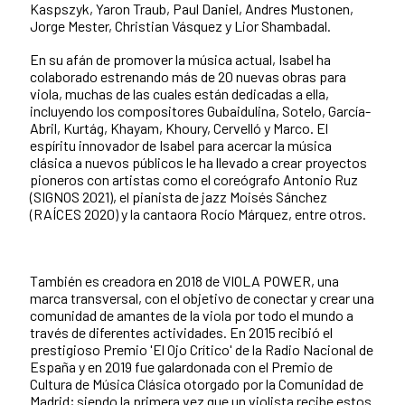
Kaspszyk, Yaron Traub, Paul Daniel, Andres Mustonen,
Jorge Mester, Christian Vásquez y Lior Shambadal.
En su afán de promover la música actual, Isabel ha
colaborado estrenando más de 20 nuevas obras para
viola, muchas de las cuales están dedicadas a ella,
incluyendo los compositores Gubaidulina, Sotelo, García-
Abril, Kurtág, Khayam, Khoury, Cervelló y Marco. El
espíritu innovador de Isabel para acercar la música
clásica a nuevos públicos le ha llevado a crear proyectos
pioneros con artistas como el coreógrafo Antonio Ruz
(SIGNOS 2021), el pianista de jazz Moisés Sánchez
(RAÍCES 2020) y la cantaora Rocío Márquez, entre otros.
También es creadora en 2018 de VIOLA POWER, una
marca transversal, con el objetivo de conectar y crear una
comunidad de amantes de la viola por todo el mundo a
través de diferentes actividades. En 2015 recibió el
prestigioso Premio 'El Ojo Crítico' de la Radio Nacional de
España y en 2019 fue galardonada con el Premio de
Cultura de Música Clásica otorgado por la Comunidad de
Madrid; siendo la primera vez que un violista recibe estos