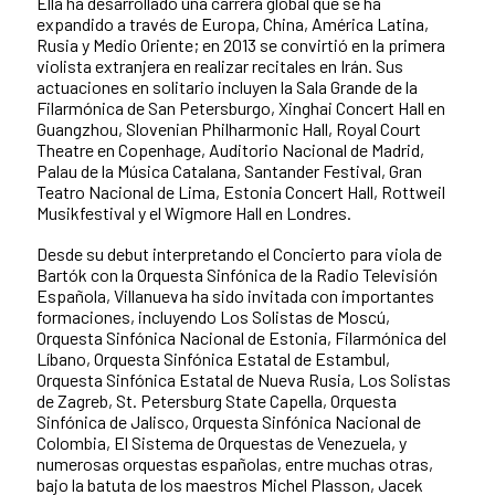
Ella ha desarrollado una carrera global que se ha
expandido a través de Europa, China, América Latina,
Rusia y Medio Oriente; en 2013 se convirtió en la primera
violista extranjera en realizar recitales en Irán. Sus
actuaciones en solitario incluyen la Sala Grande de la
Filarmónica de San Petersburgo, Xinghai Concert Hall en
Guangzhou, Slovenian Philharmonic Hall, Royal Court
Theatre en Copenhage, Auditorio Nacional de Madrid,
Palau de la Música Catalana, Santander Festival, Gran
Teatro Nacional de Lima, Estonia Concert Hall, Rottweil
Musikfestival y el Wigmore Hall en Londres.
Desde su debut interpretando el Concierto para viola de
Bartók con la Orquesta Sinfónica de la Radio Televisión
Española, Villanueva ha sido invitada con importantes
formaciones, incluyendo Los Solistas de Moscú,
Orquesta Sinfónica Nacional de Estonia, Filarmónica del
Líbano, Orquesta Sinfónica Estatal de Estambul,
Orquesta Sinfónica Estatal de Nueva Rusia, Los Solistas
de Zagreb, St. Petersburg State Capella, Orquesta
Sinfónica de Jalisco, Orquesta Sinfónica Nacional de
Colombia, El Sistema de Orquestas de Venezuela, y
numerosas orquestas españolas, entre muchas otras,
bajo la batuta de los maestros Michel Plasson, Jacek