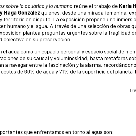
os sobre lo acuático y lo humano
reúne el trabajo de
Karla 
z y Maga González
quienes, desde una mirada femenina, exp
 territorio en disputa. La exposición propone una inmersió
el ser humano y el agua. A través de una selección de obras 
 exposición plantea preguntas urgentes sobre la fragilidad d
d colectiva en su preservación.
n el agua como un espacio personal y espacio social de mem
taciones de su caudal y voluminosidad, hasta metáforas so
an a navegar entre la fascinación y la alarma, recordándon
stos de 60% de agua y 71% de la superficie del planeta T
Ir
mportantes que enfrentamos en torno al agua son: