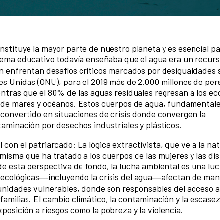
nstituye la mayor parte de nuestro planeta y es esencial pa
stema educativo todavía enseñaba que el agua era un recur
n enfrentan desafíos críticos marcados por desigualdades s
s Unidas (ONU), para el 2019 más de 2.000 millones de per
ntras que el 80% de las aguas residuales regresan a los e
n de mares y océanos. Estos cuerpos de agua, fundamentale
n convertido en situaciones de crisis donde convergen la
taminación por desechos industriales y plásticos.
con el patriarcado: La lógica extractivista, que ve a la na
 misma que ha tratado a los cuerpos de las mujeres y las di
de esta perspectiva de fondo, la lucha ambiental es una lu
is ecológicas―incluyendo la crisis del agua―afectan de ma
nidades vulnerables, donde son responsables del acceso al
familias. El cambio climático, la contaminación y la escase
osición a riesgos como la pobreza y la violencia.