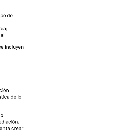
upo de
cia;
al.
se incluyen
ción
tica de lo
jo
ediación,
tenta crear