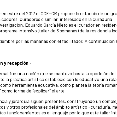
o semestre del 2017 el CCE-CR propone la estancia de un gr
icadores, curadores o similar, interesado en la curaduría
estigación. Eduardo García Nieto es el curador en residen
rograma intensivo (taller de 3 semanas) de la residencia loc
etiembre por las mañanas con el facilitador. A continuación 
n y recepción -
rsal fue una noción que se mantuvo hasta la aparición del
 la práctica artística estableció con lo educativo una rela
e” como herramienta educativa, como plantea la teoría román
” como forma de “explicar” el arte.
ncia y jerarquía siguen presentes, construyendo un comple
os y otros profesionales del ámbito artístico –curaduría, m
os funcionamientos es el lenguaje por lo que este taller in