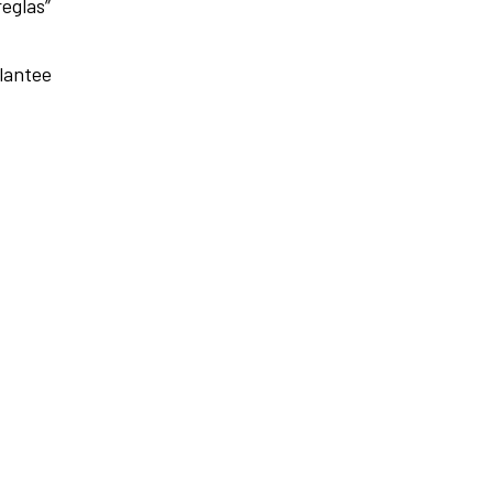
eglas”
plantee