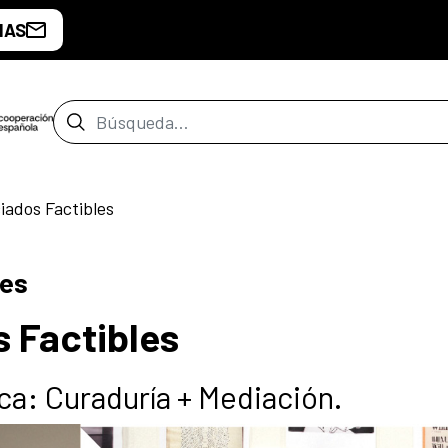
IAS
Barra de búsqueda
iados Factibles
les
s Factibles
ca: Curaduría + Mediación.