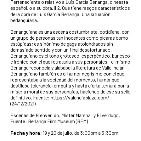
Perteneciente o relativo a Luis García Berlanga, cineasta
español, o a su obra. ‖ 2. Que tiene rasgos característicos
de la obra de Luis García Berlanga. Una situación
berlanguiana.
Berlanguiana es una escena costumbrista, cotidiana, con
un grupo de personas tan inocentes como pícaras como
estúpidas; es sinónimo de gags atolondrados sin
demasiado sentido y con un final desafortunado.
Berlanguiano es el tono grotesco, esperpéntico, burlesco
e irónico con el que retrataría a sus personajes - el mismo
Berlanga reconocía y alababa la literatura de Valle Inclán -.
Berlanguiano también es el humor negrísimo con el que
representaba a la sociedad del momento, humor que
destilaba tolerancia, empatía y hasta cierta ternura por la
miseria moral de sus personajes, haciendo de ese su sello
definitivo. Fuente:
https://valenciaplaza.com/
(24/12/2021)
Escenas de Bienvenido, Mister Marshall y El verdugo.
Fuente: Berlanga Film Museum (BFM)
Fecha y hora:
19 y 20 de julio, de 3:00pm a 5:30pm.