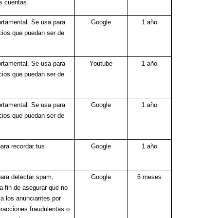
s cuentas.
ortamental. Se usa para
Google
1 año
cios que puedan ser de
ortamental. Se usa para
Youtube
1 año
cios que puedan ser de
ortamental. Se usa para
Google
1 año
cios que puedan ser de
ara recordar tus
Google
1 año
ara detectar spam,
Google
6 meses
a fin de asegurar que no
 a los anunciantes por
eracciones fraudulentas o