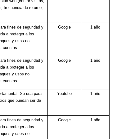
sitio web (contar visitas,
, frecuencia de retorno,
ara fines de seguridad y
Google
1 año
da a proteger a los
taques y usos no
s cuentas.
ara fines de seguridad y
Google
1 año
da a proteger a los
taques y usos no
s cuentas.
ortamental. Se usa para
Youtube
1 año
cios que puedan ser de
ara fines de seguridad y
Google
1 año
da a proteger a los
taques y usos no