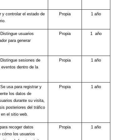
 y controlar el estado de
Propia
1 año
rio.
 Distingue usuarios
Propia
1 año
ador para generar
 Distingue sesiones de
Propia
1 año
 eventos dentro de la
.
Se usa para registrar y
Propia
1 año
ente los datos de
suarios durante su visita,
sis posteriores del tráfico
en el sitio web.
 para recoger datos
Propia
1 año
e cómo los usuarios