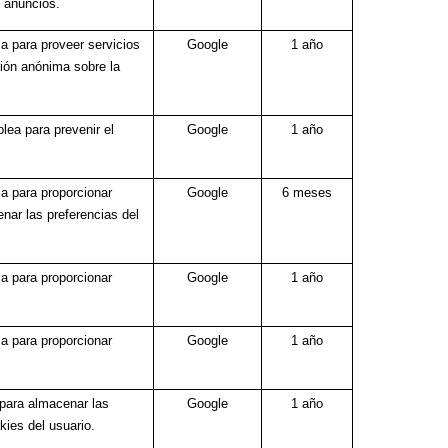
s anuncios.
sa para proveer servicios
Google
1 año
ción anónima sobre la
lea para prevenir el
Google
1 año
sa para proporcionar
Google
6 meses
nar las preferencias del
sa para proporcionar
Google
1 año
sa para proporcionar
Google
1 año
 para almacenar las
Google
1 año
kies del usuario.