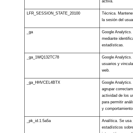
activa.
LFR_SESSION_STATE_20100
Técnica. Mantener
la sesión del usua
_ga
Google Analytics.
mediante identific
estadísticas.
_ga_1WQ132TC78
Google Analytics.
usuarios y vincula
web.
_ga_HHVCEL4BTX
Google Analytics
agrupar correctam
actividad de los u
para permitir análi
y comportamiento 
_pk_id.1.5a5a
Analítica. Se usa
estadísticos sobr