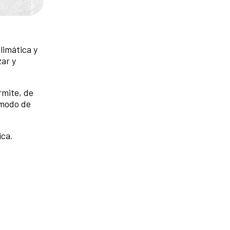
limática y
zar y
rmite, de
 modo de
ica.