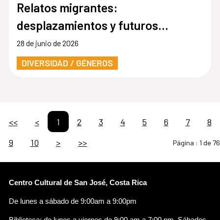
Relatos migrantes:
desplazamientos y futuros
LGTBIQ+
28 de junio de 2026
DIVERSIDAD / GÉNEROS
<<
<
1
2
3
4
5
6
7
8
9
10
>
>>
Página :
1 de 76
Centro Cultural de San José, Costa Rica
De lunes a sábado de 9:00am a 9:00pm
Biblioteca: de lunes a viernes de 9:00 am a 7:00 pm. Sábados