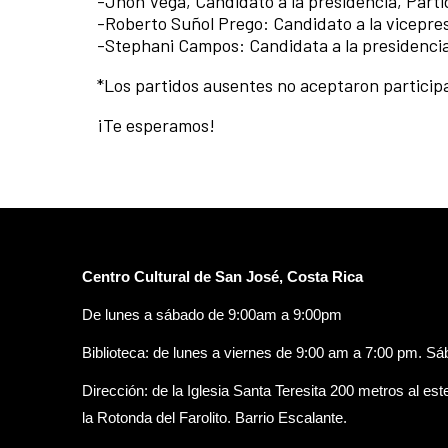
-Jhon Vega, Candidato a la presidencia, Parti
-Roberto Suñol Prego: Candidato a la vicepres
-Stephani Campos: Candidata a la presidenci
*Los partidos ausentes no aceptaron participa
¡Te esperamos!
Centro Cultural de San José, Costa Rica
De lunes a sábado de 9:00am a 9:00pm
Biblioteca: de lunes a viernes de 9:00 am a 7:00 pm. S
Dirección: de la Iglesia Santa Teresita 200 metros al est
la Rotonda del Farolito. Barrio Escalante.