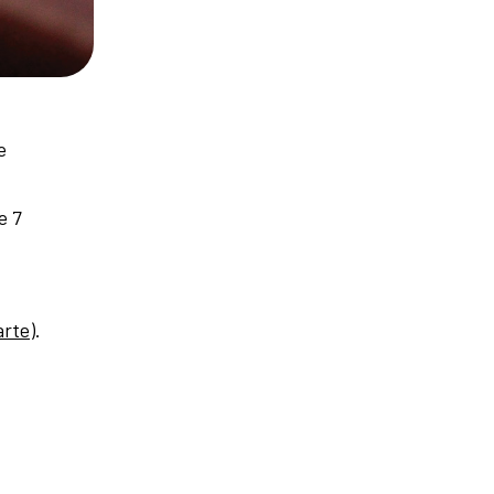
e
e 7
arte
).