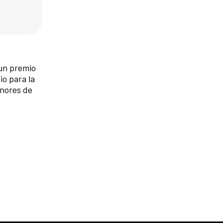
un premio
io para la
enores de