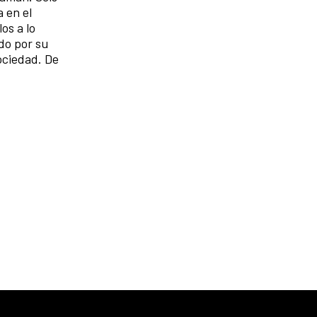
 en el
os a lo
do por su
sociedad. De