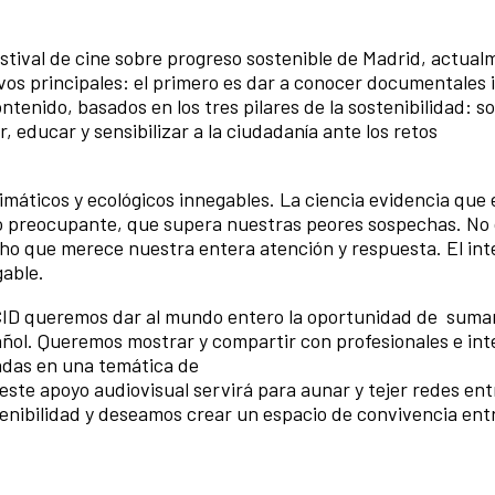
festival de cine sobre progreso sostenible de Madrid, actua
vos principales: el primero es dar a conocer documentales 
tenido, basados en los tres pilares de la sostenibilidad: so
 educar y sensibilizar a la ciudadanía ante los retos
máticos y ecológicos innegables. La ciencia evidencia que 
mo preocupante, que supera nuestras peores sospechas. No 
ho que merece nuestra entera atención y respuesta. El int
gable.
ECID queremos dar al mundo entero la oportunidad de sumar
ñol. Queremos mostrar y compartir con profesionales e in
adas en una temática de
ste apoyo audiovisual servirá para aunar y tejer redes ent
nibilidad y deseamos crear un espacio de convivencia entre