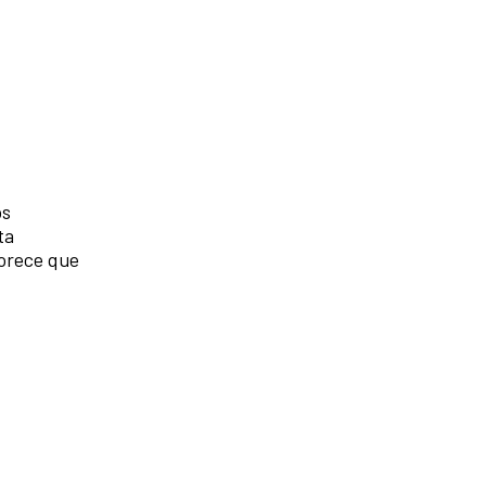
os
ta
vorece que