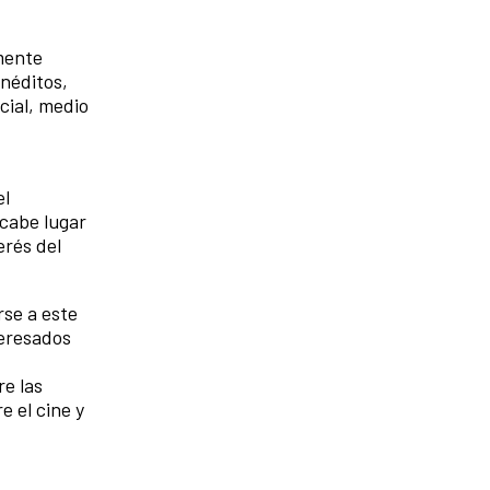
lmente
inéditos,
cial, medio
el
cabe lugar
erés del
se a este
teresados
re las
 el cine y