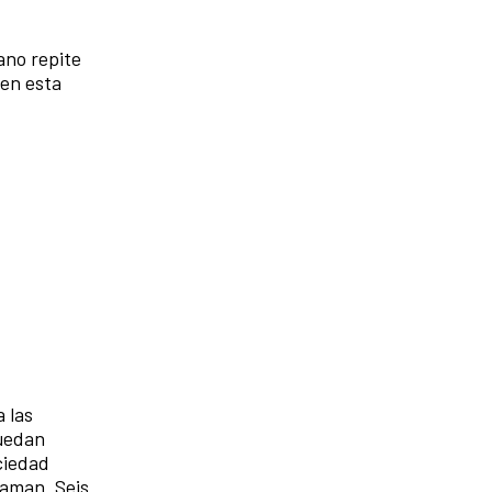
ano repite
 en esta
 las
quedan
ciedad
 aman. Seis