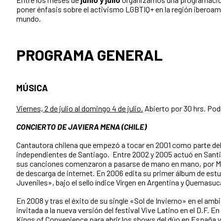
poner énfasis sobre el activismo LGBTIQ+ en la región iberoame
mundo.
PROGRAMA GENERAL
MÚSICA
Viernes, 2 de julio al domingo 4 de julio.
Abierto por 30 hrs. Pod
CONCIERTO DE JAVIERA MENA (CHILE)
Cantautora chilena que empezó a tocar en 2001 como parte del
independientes de Santiago. Entre 2002 y 2005 actuó en Santia
sus canciones comenzaron a pasarse de mano en mano, por M
de descarga de internet. En 2006 edita su primer álbum de est
Juveniles», bajo el sello índice Vírgen en Argentina y Quemasuc
En 2008 y tras el éxito de su single «Sol de Invierno» en el am
invitada a la nueva versión del festival Vive Latino en el D.F. 
Kings of Convenience para abrir los shows del dúo en España 