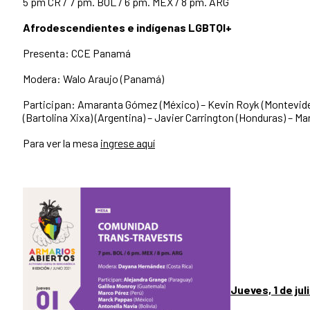
5 pm CR / 7 pm. BOL / 6 pm. MEX / 8 pm. ARG
Afrodescendientes e indígenas LGBTQI+
Presenta: CCE Panamá
Modera: Walo Araujo (Panamá)
Participan: Amaranta Gómez (México) – Kevin Royk (Montevid
(Bartolina Xixa) (Argentina) – Javier Carrington (Honduras) – Mar
Para ver la mesa
ingrese aquí
Jueves, 1 de jul