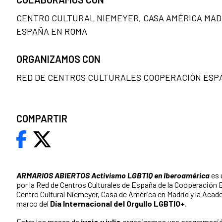
CENTRO CULTURAL NIEMEYER, CASA AMÉRICA MADR
ESPAÑA EN ROMA
ORGANIZAMOS CON
RED DE CENTROS CULTURALES COOPERACIÓN ESPA
COMPARTIR
ARMARIOS ABIERTOS Activismo LGBTIQ en Iberoamérica
es 
por la Red de Centros Culturales de España de la Cooperación E
Centro Cultural Niemeyer, Casa de América en Madrid y la Aca
marco del
Día Internacional del Orgullo LGBTIQ+
.
Entre los meses de
junio y julio
organizamos una programación