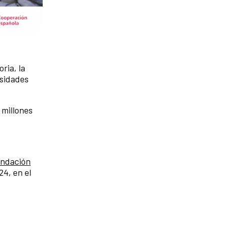
ria, la
rsidades
 millones
ndación
4, en el