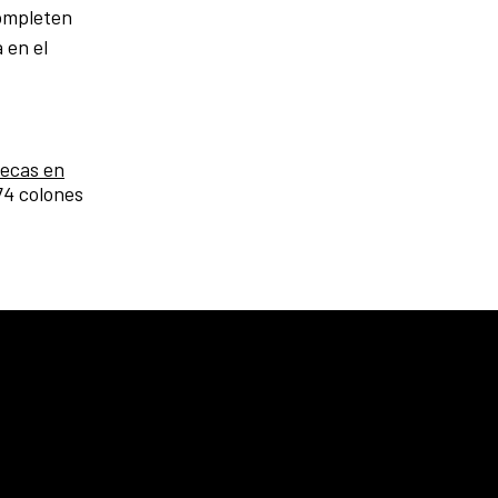
completen
 en el
becas en
74 colones