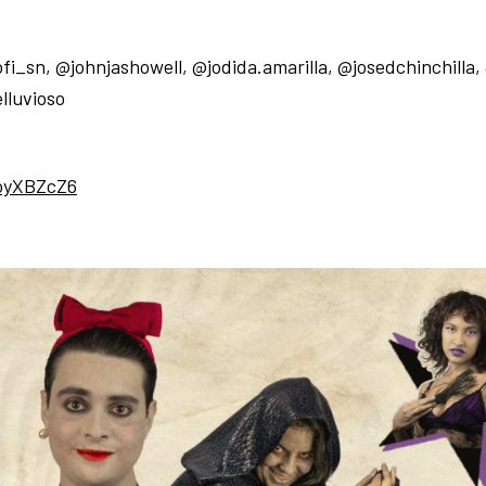
i_sn, @johnjashowell, @jodida.amarilla, @josedchinchilla, 
lluvioso
AoyXBZcZ6