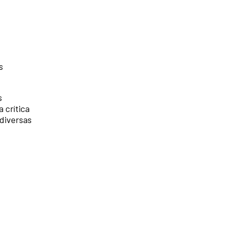
s
s
 crítica
 diversas