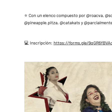
⭐️ Con un elenco compuesto por @roacva, @sof
@pineapple.pitza, @catakats y @parcialmente
💻 Inscripción:
https://forms.gle/9qGR6fBV