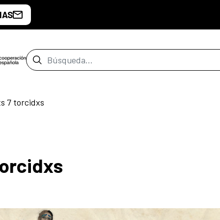
IAS
Barra de búsqueda
s 7 torcidxs
torcidxs