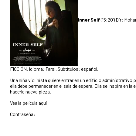
Inner Self
(15:20’) Dir: Mo
FICCIÓN. Idioma: Farsi. Subtítulos: español.
Una niña violinista quiere entrar en un
edificio administrativo p
ella debe permanecer en el
sala de espera.
Ella se inspira en la
e
hacerla nueva
pieza.
Vea la película
aquí
Contraseña: