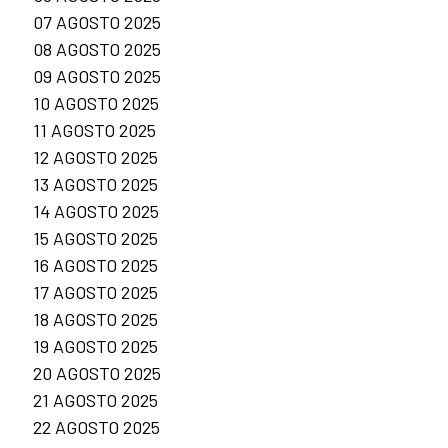
07 AGOSTO 2025
08 AGOSTO 2025
09 AGOSTO 2025
10 AGOSTO 2025
11 AGOSTO 2025
12 AGOSTO 2025
13 AGOSTO 2025
14 AGOSTO 2025
15 AGOSTO 2025
16 AGOSTO 2025
17 AGOSTO 2025
18 AGOSTO 2025
19 AGOSTO 2025
20 AGOSTO 2025
21 AGOSTO 2025
22 AGOSTO 2025