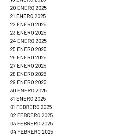
20 ENERO 2025
21 ENERO 2025
22 ENERO 2025
23 ENERO 2025
24 ENERO 2025
25 ENERO 2025
26 ENERO 2025
27 ENERO 2025
28 ENERO 2025
29 ENERO 2025
30 ENERO 2025
31 ENERO 2025
01 FEBRERO 2025
02 FEBRERO 2025
03 FEBRERO 2025
04 FEBRERO 2025