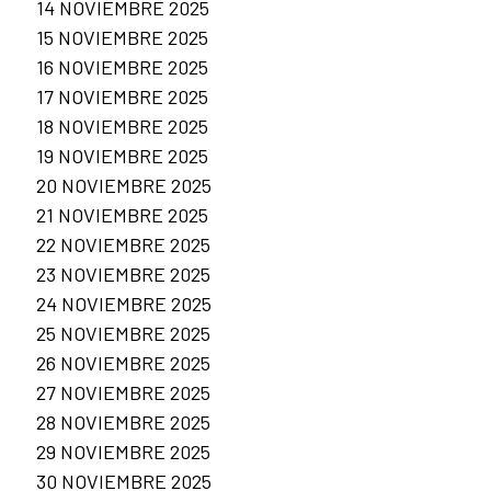
14 NOVIEMBRE 2025
15 NOVIEMBRE 2025
16 NOVIEMBRE 2025
17 NOVIEMBRE 2025
18 NOVIEMBRE 2025
19 NOVIEMBRE 2025
20 NOVIEMBRE 2025
21 NOVIEMBRE 2025
22 NOVIEMBRE 2025
23 NOVIEMBRE 2025
24 NOVIEMBRE 2025
25 NOVIEMBRE 2025
26 NOVIEMBRE 2025
27 NOVIEMBRE 2025
28 NOVIEMBRE 2025
29 NOVIEMBRE 2025
30 NOVIEMBRE 2025