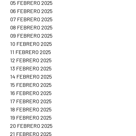
05 FEBRERO 2025
06 FEBRERO 2025
07 FEBRERO 2025
08 FEBRERO 2025
09 FEBRERO 2025
10 FEBRERO 2025
11 FEBRERO 2025
12 FEBRERO 2025
13 FEBRERO 2025
14 FEBRERO 2025
15 FEBRERO 2025
16 FEBRERO 2025
17 FEBRERO 2025
18 FEBRERO 2025
19 FEBRERO 2025
20 FEBRERO 2025
21 FEBRERO 2025