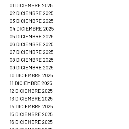
01 DICIEMBRE 2025
02 DICIEMBRE 2025
03 DICIEMBRE 2025
04 DICIEMBRE 2025
05 DICIEMBRE 2025
06 DICIEMBRE 2025
07 DICIEMBRE 2025
08 DICIEMBRE 2025
09 DICIEMBRE 2025
10 DICIEMBRE 2025
11 DICIEMBRE 2025
12 DICIEMBRE 2025
13 DICIEMBRE 2025
14 DICIEMBRE 2025
15 DICIEMBRE 2025
16 DICIEMBRE 2025