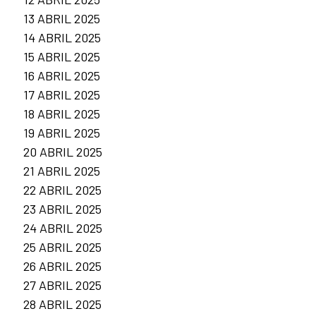
13 ABRIL 2025
14 ABRIL 2025
15 ABRIL 2025
16 ABRIL 2025
17 ABRIL 2025
18 ABRIL 2025
19 ABRIL 2025
20 ABRIL 2025
21 ABRIL 2025
22 ABRIL 2025
23 ABRIL 2025
24 ABRIL 2025
25 ABRIL 2025
26 ABRIL 2025
27 ABRIL 2025
28 ABRIL 2025