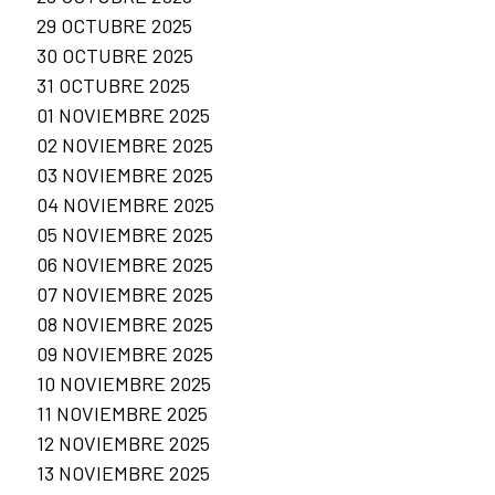
29 OCTUBRE 2025
30 OCTUBRE 2025
31 OCTUBRE 2025
01 NOVIEMBRE 2025
02 NOVIEMBRE 2025
03 NOVIEMBRE 2025
04 NOVIEMBRE 2025
05 NOVIEMBRE 2025
06 NOVIEMBRE 2025
07 NOVIEMBRE 2025
08 NOVIEMBRE 2025
09 NOVIEMBRE 2025
10 NOVIEMBRE 2025
11 NOVIEMBRE 2025
12 NOVIEMBRE 2025
13 NOVIEMBRE 2025