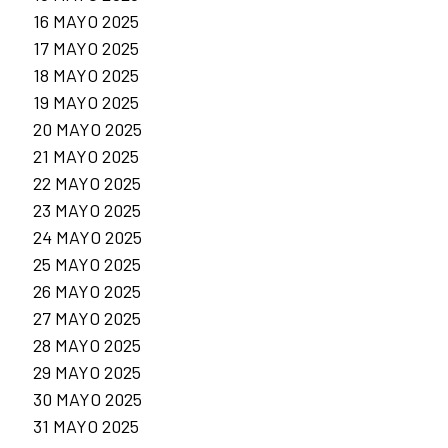
16 MAYO 2025
17 MAYO 2025
18 MAYO 2025
19 MAYO 2025
20 MAYO 2025
21 MAYO 2025
22 MAYO 2025
23 MAYO 2025
24 MAYO 2025
25 MAYO 2025
26 MAYO 2025
27 MAYO 2025
28 MAYO 2025
29 MAYO 2025
30 MAYO 2025
31 MAYO 2025