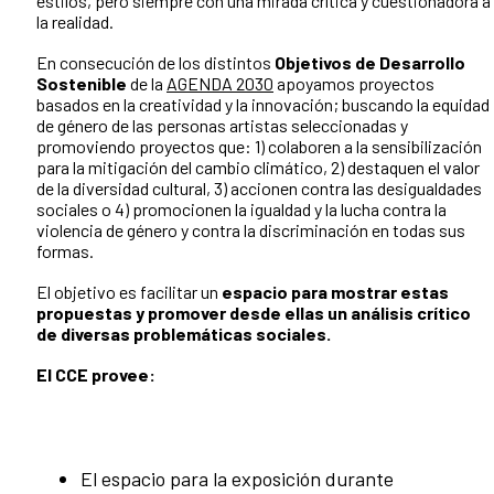
estilos, pero siempre con una mirada crítica y cuestionadora a
la realidad.
En consecución de los distintos
Objetivos de Desarrollo
Sostenible
de la
AGENDA 2030
apoyamos proyectos
basados en la creatividad y la innovación; buscando la equidad
de género de las personas artistas seleccionadas y
promoviendo proyectos que: 1) colaboren a la sensibilización
para la mitigación del cambio climático, 2) destaquen el valor
de la diversidad cultural, 3) accionen contra las desigualdades
sociales o 4) promocionen la igualdad y la lucha contra la
violencia de género y contra la discriminación en todas sus
formas.
El objetivo es facilitar un
espacio para mostrar estas
propuestas y promover desde ellas un análisis crítico
de diversas problemáticas sociales.
El CCE provee:
El espacio para la exposición durante