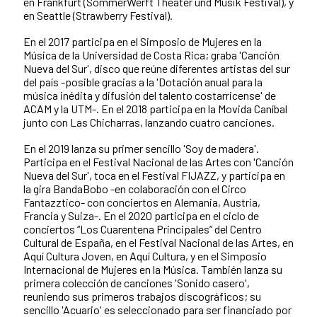
en Frankfurt (SommerWerft Theater und Musik Festival), y
en Seattle (Strawberry Festival).
En el 2017 participa en el Simposio de Mujeres en la
Música de la Universidad de Costa Rica; graba 'Canción
Nueva del Sur', disco que reúne diferentes artistas del sur
del país -posible gracias a la 'Dotación anual para la
música inédita y difusión del talento costarricense' de
ACAM y la UTM-. En el 2018 participa en la Movida Caníbal
junto con Las Chicharras, lanzando cuatro canciones.
En el 2019 lanza su primer sencillo 'Soy de madera'.
Participa en el Festival Nacional de las Artes con 'Canción
Nueva del Sur', toca en el Festival FIJAZZ, y participa en
la gira BandaBobo -en colaboración con el Circo
Fantazztico- con conciertos en Alemania, Austria,
Francia y Suiza-. En el 2020 participa en el ciclo de
conciertos “Los Cuarentena Principales” del Centro
Cultural de España, en el Festival Nacional de las Artes, en
Aquí Cultura Joven, en Aquí Cultura, y en el Simposio
Internacional de Mujeres en la Música. También lanza su
primera colección de canciones 'Sonido casero',
reuniendo sus primeros trabajos discográficos; su
sencillo 'Acuario' es seleccionado para ser financiado por