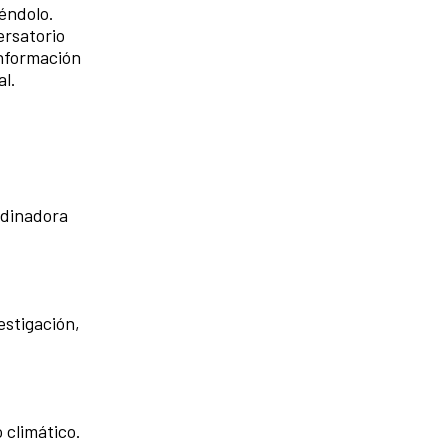
éndolo.
ersatorio
información
al.
ordinadora
estigación,
 climático.