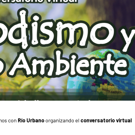
mos con
Río Urbano
organizando el
conversatorio virtual