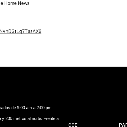
ate Home News.
vbNvnDGtLq7TasAX9
ábados de 9:00 am a 2:00 pm
e y 200 metros al norte. Frente a
CCE
PA