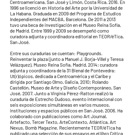
Centroamericana, San José y Limón, Costa Rica, 2016. En
1996 se licenció en Historia del Arte por la Universidad de
La Habana. Graduada en 2009 del Programa de Estudios
Independientes del MACBA, Barcelona. De 2011 a 2013
tuvo una beca de investigación en el Museo Reina Sofía,
de Madrid. Entre 1999 y 2009 se desempeñó como
curadora adjunta y coordinadora editorial en TEOR/éTica,
San José.
Entre sus curadurías se cuentan: Playgrounds.
Reinventar la plaza (junto a Manuel J. Borja-Villel y Teresa
Velázquez), Museo Reina Sofía, Madrid, 2014; curadora
adjunta y coordinadora de la 31 Bienal de Pontevedra:
Ut(r)ópicos, dedicada a Centroamérica y el Caribe y
dirigida por Santiago Olmo, Galicia, 2010; Rolando
Castellón, Museo de Arte y Diseño Contemporáneo, San
José, 2007. Junto a Virginia Pérez-Ratton realizó la
curaduría de Estrecho Dudoso, evento internacional con
seis exposiciones simultáneas en varios museos,
instituciones y espacios públicos en San José, 2006. Ha
colaborado con publicaciones como Art Journal,
Artefacto, Tercer Texto, ArteContexto, Atlántica, Art
Nexus, Bomb Magazine. Recientemente TEOR/éTica ha
publicado una selección de sus ensayos en el libro Crítica