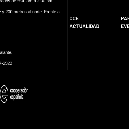
ábados de 9:00 am a 2:00 pm
e y 200 metros al norte. Frente a
CCE
PA
ACTUALIDAD
EV
alante.
57-2922