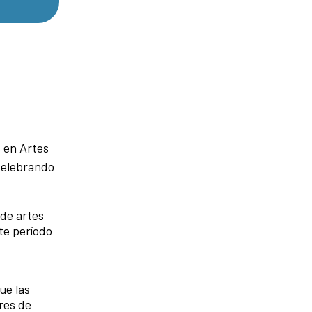
s en Artes
 Celebrando
 de artes
te período
ue las
res de