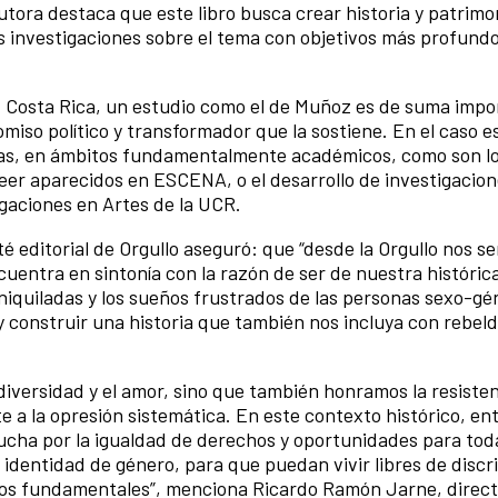
utora destaca que este libro busca crear historia y patrim
as investigaciones sobre el tema con objetivos más profundo
d Costa Rica, un estudio como el de Muñoz es de suma impo
iso político y transformador que la sostiene. En el caso e
tivas, en ámbitos fundamentalmente académicos, como son l
eer aparecidos en ESCENA, o el desarrollo de investigacion
tigaciones en Artes de la UCR.
té editorial de Orgullo aseguró: que “desde la Orgullo nos s
uentra en sintonía con la razón de ser de nuestra históric
aniquiladas y los sueños frustrados de las personas sexo-gé
 y construir una historia que también nos incluya con rebeldí
diversidad y el amor, sino que también honramos la resisten
e a la opresión sistemática. En este contexto histórico, e
ucha por la igualdad de derechos y oportunidades para tod
 identidad de género, para que puedan vivir libres de discr
os fundamentales”, menciona Ricardo Ramón Jarne, direct