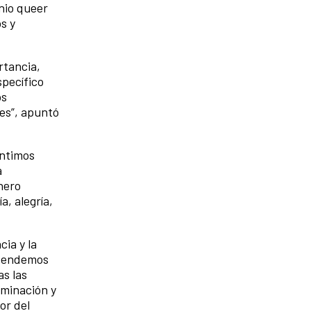
onio queer
s y
rtancia,
specífico
os
es”, apuntó
entimos
a
nero
a, alegría,
cia y la
ntendemos
as las
iminación y
or del