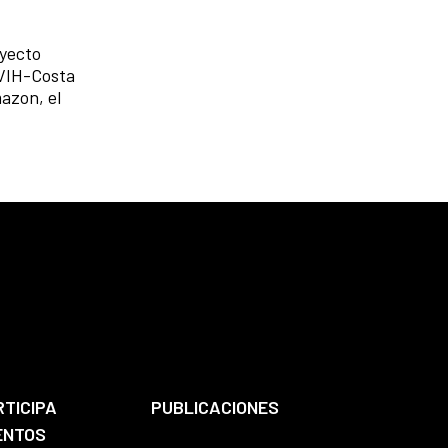
oyecto
o VIH-Costa
mazon, el
RTICIPA
PUBLICACIONES
ENTOS