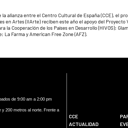
 la alianza entre el Centro Cultural de España (CCE), el pr
ones en Artes (IIArte) reciben este año el apoyo del Proyect
ra la Cooperación de los Países en Desarrollo (HIVOS); Gla
; La Farma y American Free Zone (AFZ).
ábados de 9:00 am a 2:00 pm
e y 200 metros al norte. Frente a
CCE
PA
ACTUALIDAD
EV