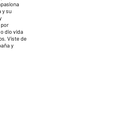
 apasiona
a y su
y
 por
do dio vida
os. Viste de
aña y