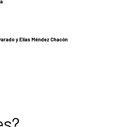
ra
lvarado y Elías Méndez Chacón
es?