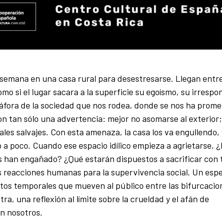
 semana en una casa rural para desestresarse. Llegan entre
mo si el lugar sacara a la superficie su egoísmo, su irrespo
táfora de la sociedad que nos rodea, donde se nos ha prome
n tan sólo una advertencia: mejor no asomarse al exterior; a
imales salvajes. Con esta amenaza, la casa los va engullendo,
a poco. Cuando ese espacio idílico empieza a agrietarse, 
s han engañado? ¿Qué estarán dispuestos a sacrificar con t
 las reacciones humanas para la supervivencia social. Un esp
ltos temporales que mueven al público entre las bifurcacio
a, una reflexión al límite sobre la crueldad y el afán de
en nosotros.