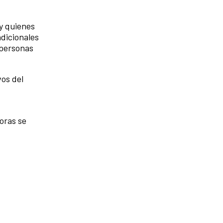
y quienes
adicionales
 personas
vos del
oras se