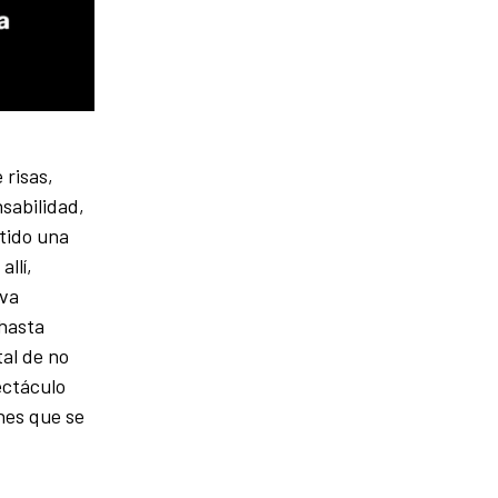
 risas,
nsabilidad,
tido una
llí,
 va
¿hasta
al de no
ectáculo
nes que se