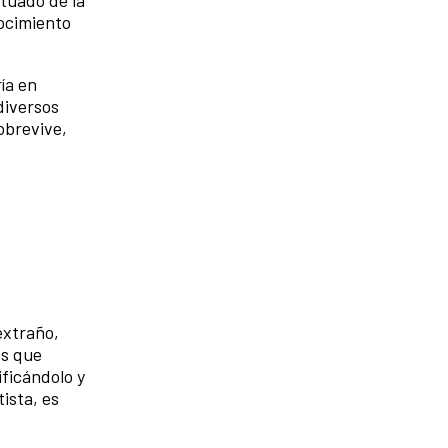
nocimiento
ía en
diversos
obrevive,
extraño,
es que
ificándolo y
ista, es