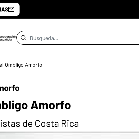
IAS
Barra de búsqueda
el Ombligo Amorfo
morfo
mbligo Amorfo
istas de Costa Rica