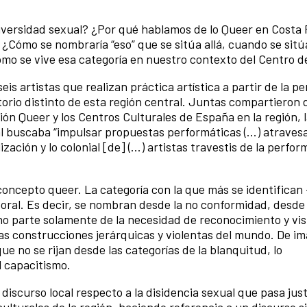
diversidad sexual? ¿Por qué hablamos de lo Queer en Costa
 ¿Cómo se nombraría “eso” que se sitúa allá, cuando se sitú
ómo se vive esa categoría en nuestro contexto del Centro 
eis artistas que realizan práctica artística a partir de la 
orio distinto de esta región central. Juntas compartieron 
ón Queer y los Centros Culturales de España en la región, l
al buscaba “impulsar propuestas performáticas (...) atraves
zación y lo colonial [de] (...) artistas travestis de la perfo
l concepto queer. La categoría con la que más se identifican 
poral. Es decir, se nombran desde la no conformidad, desde 
no parte solamente de la necesidad de reconocimiento y visi
las construcciones jerárquicas y violentas del mundo. De im
ue no se rijan desde las categorías de la blanquitud, lo
l capacitismo.
 discurso local respecto a la disidencia sexual que pasa ju
culturales de la región, haciendo referencia a un discurso s