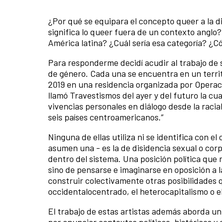
¿Por qué se equipara el concepto queer a la 
significa lo queer fuera de un contexto anglo?
América latina? ¿Cuál sería esa categoría? ¿C
Para responderme decidí acudir al trabajo de s
de género. Cada una se encuentra en un territ
2019 en una residencia organizada por Operaci
llamó Travestismos del ayer y del futuro la cu
vivencias personales en diálogo desde la raciali
seis países centroamericanos.”
Ninguna de ellas utiliza ni se identifica con e
asumen una - es la de disidencia sexual o cor
dentro del sistema. Una posición política que 
sino de pensarse e imaginarse en oposición a 
construir colectivamente otras posibilidades q
occidentalocentrado, el heterocapitalismo o e
El trabajo de estas artistas además aborda un
por enunciar contextos políticos, históricos y 