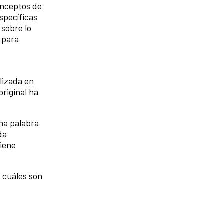
onceptos de
specíficas
 sobre lo
 para
lizada en
original ha
na palabra
da
tiene
 cuáles son