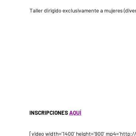
Taller dirigido exclusivamente a mujeres (dive
INSCRIPCIONES
AQUÍ
[video width='1400' height='900' mp4='http: