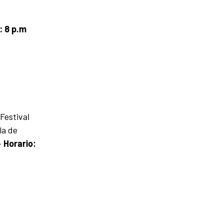
: 8 p.m
Festival
la de
-
Horario: