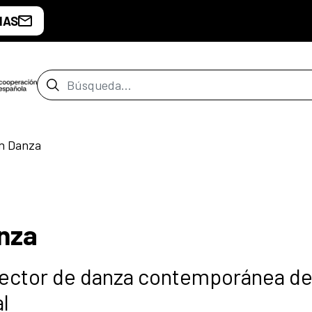
IAS
Barra de búsqueda
en Danza
anza
sector de danza contemporánea del
l