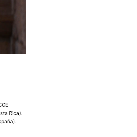
 CCE
ta Rica),
spaña),