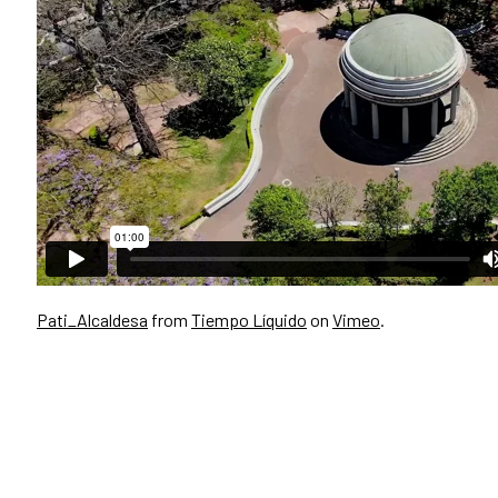
Pati_Alcaldesa
from
Tiempo Líquido
on
Vimeo
.