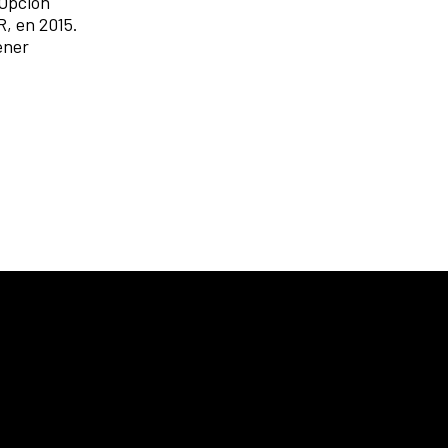
 Opción
R, en 2015.
ener