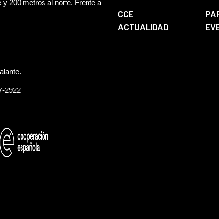
e y 200 metros al norte. Frente a
CCE
PA
ACTUALIDAD
EV
alante.
57-2922