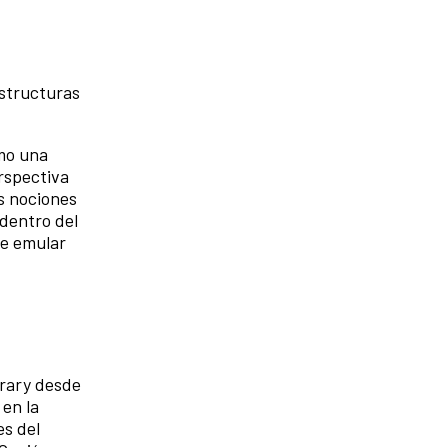
estructuras
omo una
rspectiva
as nociones
 dentro del
te emular
orary desde
en la
es del