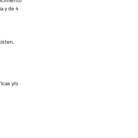
ecimiento
a y de 4
isten.
icas y/o