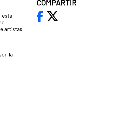
COMPARTIR
r esta
de
e artistas
a
ven la