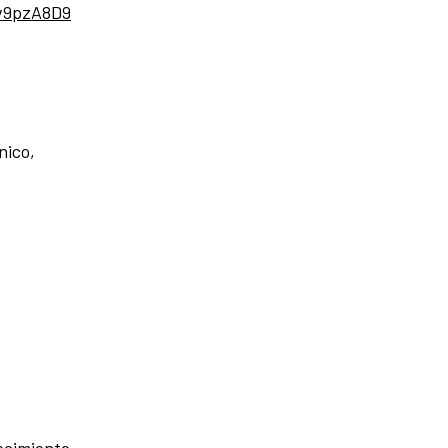
v9pzA8D9
nico,