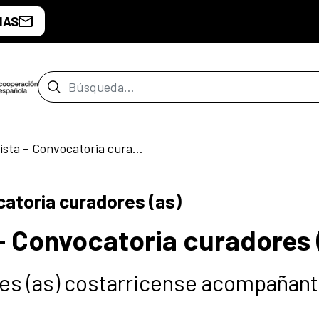
IAS
Barra de búsqueda
Jardines de Artista – Convocatoria curadores (as)
catoria curadores (as)
 – Convocatoria curadores 
res (as) costarricense acompañan